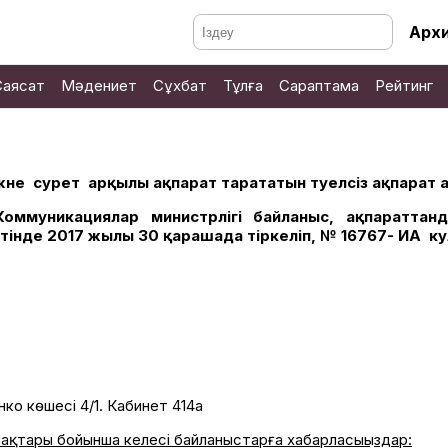
Арх
Саясат
Мәдениет
Сұхбат
Тұлға
Сараптама
Рейтинг
 және сурет арқылы ақпарат тарататын тәуелсіз ақпарат аг
Коммуникациялар министрлігі байланыс, ақпараттан
нде 2017 жылы 30 қарашада тіркеліп, № 16767- ИА куәлі
о көшесі 4/1. Кабинет 414а
қтары бойынша келесі байланыстарға хабарласыңыздар: