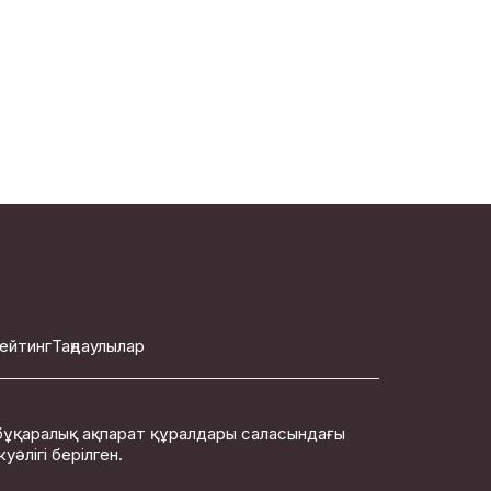
ейтинг
Таңдаулылар
бұқаралық ақпарат құралдары саласындағы
әлігі берілген.