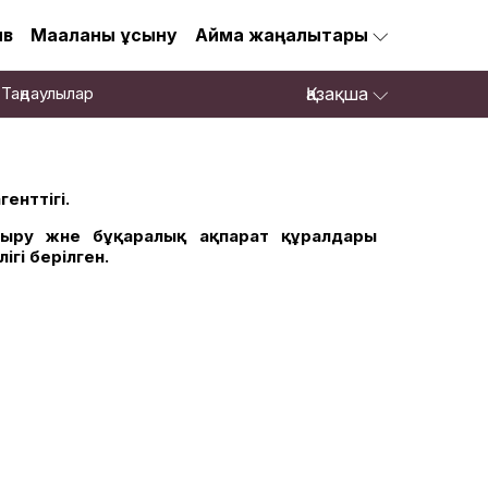
ив
Мақаланы ұсыну
Аймақ жаңалықтары
Таңдаулылар
Қазақша
енттігі.
дыру және бұқаралық ақпарат құралдары
гі берілген.