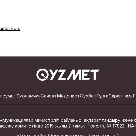
ащаться:
леумет
Экономика
Саясат
Мәдениет
Сұхбат
Тұлға
Сараптама
Р
ммуникациялар министрлігі байланыс, ақпараттандыру және 
қылау комитетінде 2019 жылы 2 тамыз тіркеліп, № 17822- ИА ку