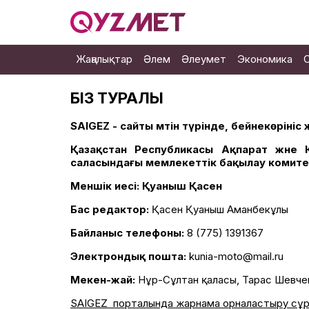
Жаңалықтар
Әлем
Әлеумет
Экономика
БІЗ ТУРАЛЫ
SAIGEZ - сайты мәтін түрінде, бейнекөрініс
Қазақстан Республикасы Ақпарат және 
саласындағы мемлекеттік бақылау комитеті
Меншік иесі: Қуаныш Қасен
Бас редактор:
Қасен Қуаныш Аманбекұлы
Байланыс телефоны:
8 (775) 1391367
Электрондық пошта:
kunia-moto@mail.ru
Мекен-жай:
Нұр-Сұлтан қаласы, Тарас Шевченк
SAIGEZ порталында жарнама орналастыру сұра