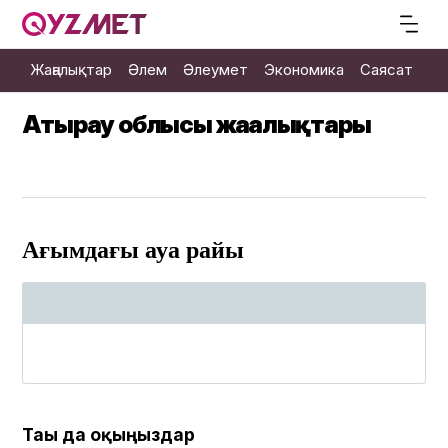
Жаңалықтар
Әлем
Әлеумет
Экономика
Саясат
М
Атырау облысы жаңалықтары
Ағымдағы ауа райы
Тағы да оқыңыздар