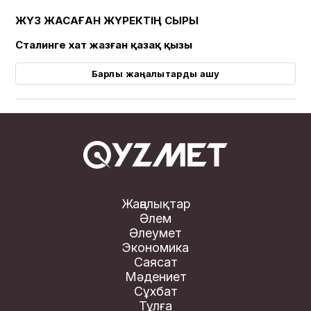
ЖҮЗ ЖАСАҒАН ЖҮРЕКТІҢ СЫРЫ
Сталинге хат жазған қазақ қызы
Барлық жаңалықтарды ашу
Жаңалықтар
Әлем
Әлеумет
Экономика
Саясат
Мәдениет
Сұхбат
Тұлға