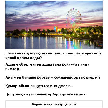
Шымкенттің шуақты күні: мегаполис өз мерекесін
қалай қарсы алды?
Адал еңбектенген адам ғана қоғамға пайда
әкеледі
Ана мен баланы қорғау – қоғамның ортақ міндеті
Құмар ойыннан құтыламыз десек...
Цифрлық сауаттылық әрбір адамға керек
Барлық жаңалықтарды ашу