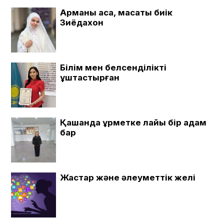
Арманы асқақ, мақсаты биік
Зиёдахон
Білім мен белсенділікті
ұштастырған
Қашанда құрметке лайық бір адам
бар
Жастар және әлеуметтік желі