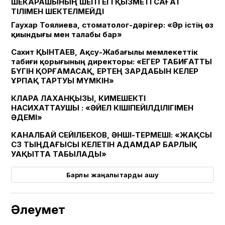
ШЕКАРАШЫНЫҢ ШЕПТЕГІ ҚЫЗМЕТІ САҒАТ
ТІЛІМЕН ШЕКТЕЛМЕЙДІ
Гаухар Тоялиева, стоматолог-дәрігер: «Әр істің өз
қиындығы мен талабы бар»
Сахит ҚЫНТАЕВ, Ақсу-Жабағылы мемлекеттік
табиғи қорығының директоры: «ЕГЕР ТАБИҒАТТЫ
БҮГІН ҚОРҒАМАСАҚ, ЕРТЕҢ ЗАРДАБЫН КЕЛЕР
ҰРПАҚ ТАРТУЫ МҮМКІН»
КЛАРА ЛАХАНҚЫЗЫ, КИМЕШЕКТІ
НАСИХАТТАУШЫ : «ӘЙЕЛ КІШІПЕЙІЛДІЛІГІМЕН
ӘДЕМІ»
КАНАЛБАЙ СЕЙІЛБЕКОВ, ӘНШІ-ТЕРМЕШІ: «ЖАҚСЫ
СӨЗ ТЫҢДАҒЫСЫ КЕЛЕТІН АДАМДАР БАРЛЫҚ
УАҚЫТТА ТАБЫЛАДЫ»
Барлық жаңалықтарды ашу
Әлеумет