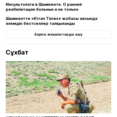
ПАРАҚШАСЫ
Инсультологи в Шымкенте. О ранней
реабилитации больных и не только
Шымкентте «Кітап Times» жобасы аясында
әлемдік бестселлер талқыланды
Барлық жаңалықтарды ашу
Сұхбат