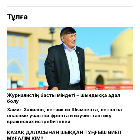
Тұлға
Журналистің басты міндеті – шындыққа адал
болу
Хамит Халилов, летчик из Шымкента, летал на
опасные участки фронта и изучил тактику
вражеских истребителей
ҚАЗАҚ ДАЛАСЫНАН ШЫҚҚАН ТҰҢҒЫШ ӘЙЕЛ
МҰҒАЛІМ КІМ?