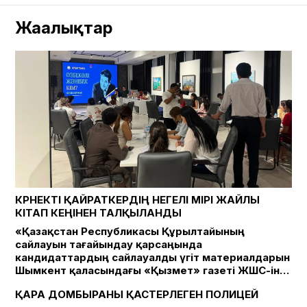
Жаңалықтар
КӨРНЕКТІ ҚАЙРАТКЕРДІҢ ӨНЕГЕЛІ ӨМІРІ ЖАЙЛЫ
КІТАП КЕҢІНЕН ТАЛҚЫЛАНДЫ
«Қазақстан Республикасы Құрылтайының
сайлауын тағайындау қарсаңында
кандидаттардың сайлауалды үгіт материалдарын
Шымкент қаласындағы «Қызмет» газеті ЖШС-іне
қарасты медиада «Қызмет» газеті , Kyzmet-
ҚАРА ДОМБЫРАНЫ ҚАСТЕРЛЕГЕН ПОЛИЦЕЙ
gazeti.kz сайтында жариялаудың ПРАЙС-