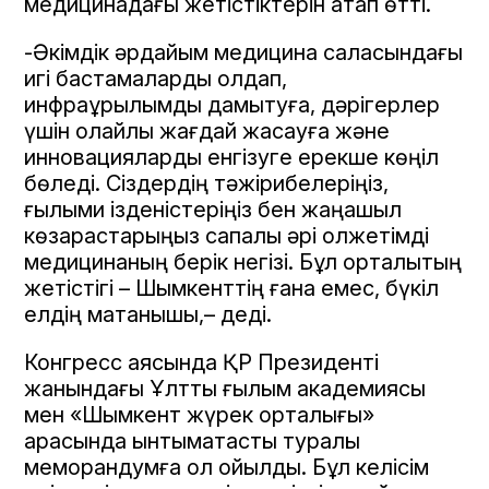
медицинадағы жетістіктерін атап өтті.
-Әкімдік әрдайым медицина саласындағы
игі бастамаларды қолдап,
инфрақұрылымды дамытуға, дәрігерлер
үшін қолайлы жағдай жасауға және
инновацияларды енгізуге ерекше көңіл
бөледі. Сіздердің тәжірибелеріңіз,
ғылыми ізденістеріңіз бен жаңашыл
көзқарастарыңыз сапалы әрі қолжетімді
медицинаның берік негізі. Бұл орталықтың
жетістігі – Шымкенттің ғана емес, бүкіл
елдің мақтанышы,– деді.
Конгресс аясында ҚР Президенті
жанындағы Ұлттық ғылым академиясы
мен «Шымкент жүрек орталығы»
арасында ынтымақтастық туралы
меморандумға қол қойылды. Бұл келісім