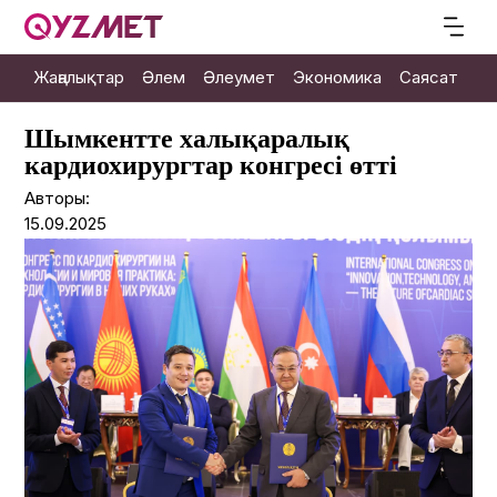
Жаңалықтар
Әлем
Әлеумет
Экономика
Саясат
М
Шымкентте халықаралық
кардиохирургтар конгресі өтті
Авторы:
15.09.2025