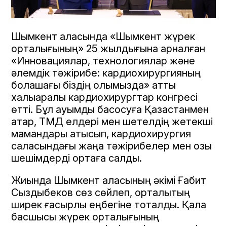
Шымкент қаласында «Шымкент жүрек
орталығының» 25 жылдығына арналған
«Инновациялар, технологиялар және
әлемдік тәжірибе: кардиохирургияның
болашағы біздің қолымызда» атты
халықаралық кардиохирургтар конгресі
өтті. Бұл ауқымды басқосуға Қазақстанмен
қатар, ТМД елдері мен шетелдің жетекші
мамандары қатысып, кардиохирургия
саласындағы жаңа тәжірибелер мен озық
шешімдерді ортаға салды.
Жиында Шымкент қаласының әкімі Ғабит
Сыздықбеков сөз сөйлеп, орталықтың
ширек ғасырлық еңбегіне тоқталды. Қала
басшысы жүрек орталығының