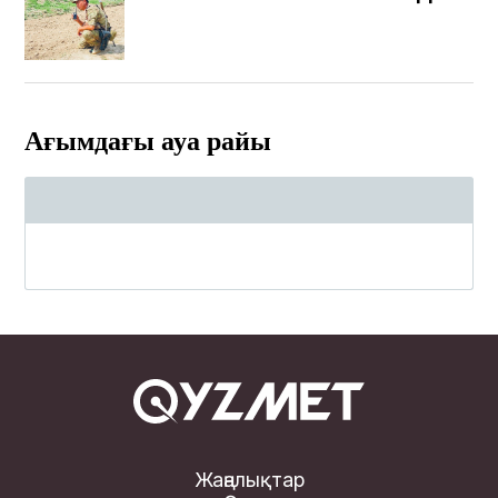
«Қызмет» газеті , Kyzmet-
gazeti.kz сайтында жариялаудың
ПРАЙС-ПАРАҚШАСЫ
Ағымдағы ауа райы
Жаңалықтар