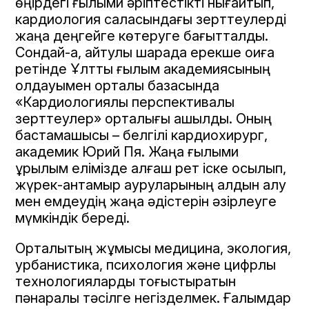
өңірдегі ғылыми әріптестікті нығайтып,
кардиология саласындағы зерттеулерді
жаңа деңгейге көтеруге бағытталды.
Сондай-ақ, айтулы шарада ерекше оқиға
ретінде Ұлттық ғылым академиясының
қолдауымен орталық базасында
«Кардиологиялық перспективалық
зерттеулер» орталығы ашылды. Оның
бастамашысы – белгілі кардиохирург,
академик Юрий Пя. Жаңа ғылыми
құрылым елімізде алғаш рет іске қосылып,
жүрек-қантамыр ауруларының алдын алу
мен емдеудің жаңа әдістерін әзірлеуге
мүмкіндік береді.
Орталықтың жұмысы медицина, экология,
урбанистика, психология және цифрлық
технологияларды тоғыстыратын
пәнаралық тәсілге негізделмек. Ғалымдар