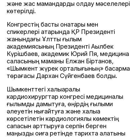
және жас мамандарды қолдау мәселелері
көтерілді.
Конгрестің басты қонақтары мен
спикерлері қатарында ҚР Президенті
жанындағы Ұлттық ғылым
академиясының Президенті Ақылбек
Күрішбаев, академик Юрий Пя, медицина
саласының маманы Елжан Біртанов,
«Шымкент жүрек орталығының» басқарма
төрағасы Дархан Сүйгенбаев болды.
Шымкенттегі халықаралық
кардиохирургтар конгресі медициналық
ғылымды дамытуға, өңірдің ғылыми
әлеуетін нығайтуға және халыққа
көрсетілетін кардиологиялық көмектің
сапасын арттыруға серпін берген
маңызды оқиға ретінде тарихта қалатыны