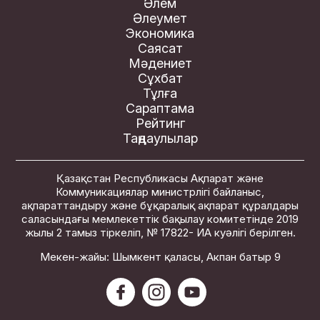
Әлем
Әлеумет
Экономика
Саясат
Мәдениет
Сұхбат
Тұлға
Сараптама
Рейтинг
Таңдаулылар
Қазақстан Республикасы Ақпарат және
Коммуникациялар министрлігі байланыс,
ақпараттандыру және бұқаралық ақпарат құралдары
саласындағы мемлекеттік бақылау комитетінде 2019
жылы 2 тамыз тіркеліп, № 17822- ИА куәлігі берілген.
Мекен-жайы: Шымкент қаласы, Акпан батыр 9