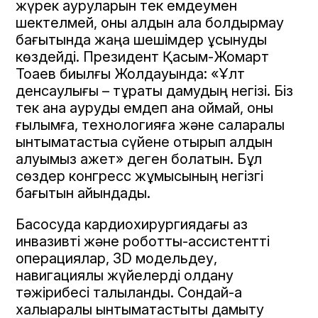
жүрек ауруларын тек емдеумен
шектелмей, оны алдын ала болдырмау
бағытында жаңа шешімдер ұсынуды
көздейді. Президент Қасым-Жомарт
Тоқаев биылғы Жолдауында: «Ұлт
денсаулығы – тұрақты дамудың негізі. Біз
тек қана ауруды емдеп қана қоймай, оны
ғылымға, технологияға және саларалық
ынтымақтастыққа сүйене отырып алдын
алуымыз қажет» деген болатын. Бұл
сөздер конгресс жұмысының негізгі
бағытын айқындады.
Басқосуда кардиохирургиядағы аз
инвазивті және роботтық-ассистентті
операциялар, 3D модельдеу,
навигациялық жүйелерді қолдану
тәжірибесі талқыланды. Сондай-ақ
халықаралық ынтымақтастықты дамыту