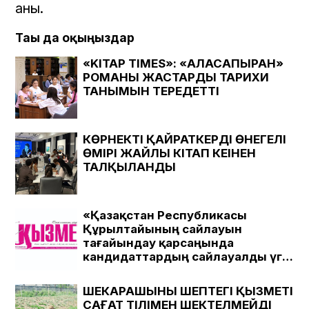
анық.
Тағы да оқыңыздар
«KITAP TIMES»: «АЛАСАПЫРАН»
РОМАНЫ ЖАСТАРДЫҢ ТАРИХИ
ТАНЫМЫН ТЕРЕҢДЕТТІ
КӨРНЕКТІ ҚАЙРАТКЕРДІҢ ӨНЕГЕЛІ
ӨМІРІ ЖАЙЛЫ КІТАП КЕҢІНЕН
ТАЛҚЫЛАНДЫ
«Қазақстан Республикасы
Құрылтайының сайлауын
тағайындау қарсаңында
кандидаттардың сайлауалды үгіт
материалдарын Шымкент
қаласындағы «Қызмет» газеті
ШЕКАРАШЫНЫҢ ШЕПТЕГІ ҚЫЗМЕТІ
ЖШС-іне қарасты медиада
САҒАТ ТІЛІМЕН ШЕКТЕЛМЕЙДІ