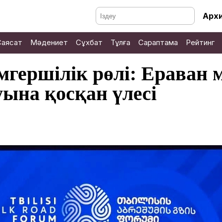
Арх
Саясат
Мәдениет
Сұхбат
Тұлға
Сараптама
Рейтинг
мгершілік рөлі: Ераван 
ына қосқан үлесі