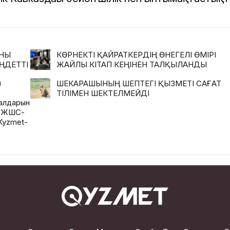
АНЫ
КӨРНЕКТІ ҚАЙРАТКЕРДІҢ ӨНЕГЕЛІ ӨМІРІ
ҢДЕТТІ
ЖАЙЛЫ КІТАП КЕҢІНЕН ТАЛҚЫЛАНДЫ
ң
ШЕКАРАШЫНЫҢ ШЕПТЕГІ ҚЫЗМЕТІ САҒАТ
ТІЛІМЕН ШЕКТЕЛМЕЙДІ
иалдарын
і ЖШС-
Kyzmet-