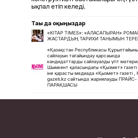
ықпал етіп келеді.
Тағы да оқыңыздар
«KITAP TIMES»: «АЛАСАПЫРАН» РОМ
ЖАСТАРДЫҢ ТАРИХИ ТАНЫМЫН ТЕРЕ
«Қазақстан Республикасы Құрылтайыны
сайлауын тағайындау қарсаңында
кандидаттардың сайлауалды үгіт матер
Шымкент қаласындағы «Қызмет» газет
іне қарасты медиада «Қызмет» газеті , 
gazeti.kz сайтында жариялаудың ПРАЙС-
ПАРАҚШАСЫ