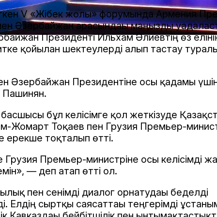
өткен V «Жібек жолы» форумында Армения Пр
мен Әзербайжан арасындағы маңызды уағдалас
байжан Президенті Ильхам Әлиевтің өз елінің
итке қойылған шектеулерді алып тастау турал
ен Әзербайжан Президентіне осы қадамы үші
і Пашинян.
 басшысы бұл келісімге қол жеткізуде Қазақс
м-Жомарт Тоқаев пен Грузия Премьер-минист
е ерекше тоқталып өтті.
 Грузия Премьер-министріне осы келісімді жа
мін», — деп атап өтті ол.
тылық пен сенімді диалог орнатудағы беделді
еді. Елдің сыртқы саясаттағы теңгерімді ұстан
к Кавказдағы бейбітшілік пен ынтымақтастықты