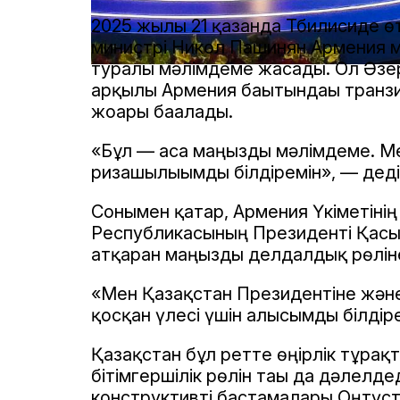
2025 жылғы 21 қазанда Тбилисиде 
министрі Никол Пашинян Армения 
туралы мәлімдеме жасады. Ол Әзер
арқылы Армения бағытындағы транз
жоғары бағалады.
«Бұл — аса маңызды мәлімдеме. М
ризашылығымды білдіремін», — дед
Сонымен қатар, Армения Үкіметінің
Республикасының Президенті Қасы
атқарған маңызды делдалдық рөлін
«Мен Қазақстан Президентіне және
қосқан үлесі үшін алғысымды білдіре
Қазақстан бұл ретте өңірлік тұрақ
бітімгершілік рөлін тағы да дәлелд
конструктивті бастамалары Оңтүсті