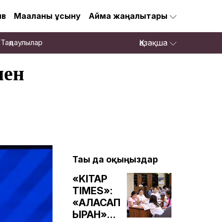
ив
Мақаланы ұсыну
Аймақ жаңалықтары
Таңдаулылар
Қазақша
мен
Тағы да оқыңыздар
«KITAP
TIMES»:
«АЛАСАП
ЫРАН»