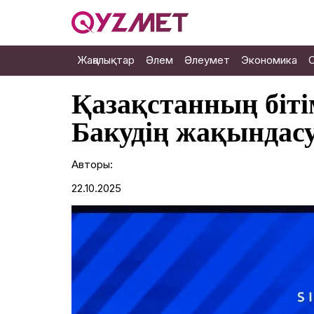
Жаңалықтар
Әлем
Әлеумет
Экономика
Қазақстанның біті
Бакудің жақындасу
Авторы:
22.10.2025