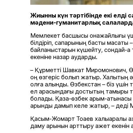
Жиынның күн тәртібінде екі елдің
мәдени-гуманитарлық салалард
Мемлекет басшысы қонақжайлығы ү
білдіріп, сапарының басты мақсаты –
байланыстарын күшейту, сондай-ақ 
екеніне назар аударды.
– Құрметті Шавкат Миромонович, Өзі
оң өзгеріс болып жатыр. Халықтың 
қолға алынды. Өзбекстан – біз үшін 
ел арасындағы достықтың тамыры те
болады. Қазақ-өзбек қарым-қатынасы
қарқынды дамып келе жатыр, – дед
Қасым-Жомарт Тоқаев халықаралық а
даму қарқынын арттыру қажет екенін а