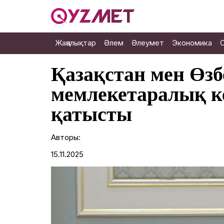
Жаңалықтар
Әлем
Әлеумет
Экономика
Қазақстан мен Өзб
мемлекетаралық к
қатысты
Авторы:
15.11.2025