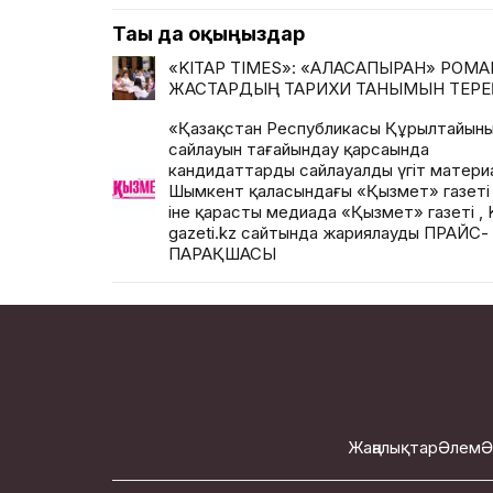
Тағы да оқыңыздар
«KITAP TIMES»: «АЛАСАПЫРАН» РОМ
ЖАСТАРДЫҢ ТАРИХИ ТАНЫМЫН ТЕРЕ
«Қазақстан Республикасы Құрылтайыны
сайлауын тағайындау қарсаңында
кандидаттардың сайлауалды үгіт матер
Шымкент қаласындағы «Қызмет» газет
іне қарасты медиада «Қызмет» газеті , 
gazeti.kz сайтында жариялаудың ПРАЙС-
ПАРАҚШАСЫ
Жаңалықтар
Әлем
Ә