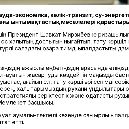
 сауда-экономика, көлік-транзит, су-энерге
ағы ынтымақтастық мәселелері қарастыр
шін Президент Шавкат Мирзиёевке ризашылы
 қос халықтың достығын нығайтып, тату көршілі
түрлі саладағы өзара тиімді ықпалдастықты да
ңіздің қажырлы еңбегіңіздің арқасында еліңіз
әл-ауқатын жақсартуды көздейтін маңызды бас
туыстас, ағайын ел, тату көрші әрі сенімді сері
рең, халықтарымыздың рухани құндылықтары о
 стратегиялық серіктестік және одақтастық рух
і Мемлекет басшысы.
хуал аумалы-төкпелі кезеңде сан қырлы ықпалд
тап өтті.