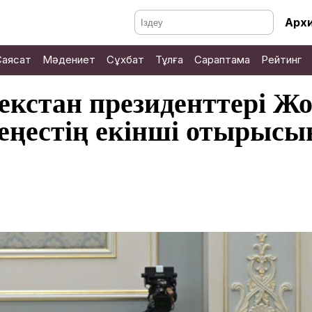
Арх
Саясат
Мәдениет
Сұхбат
Тұлға
Сараптама
Рейтинг
екстан президенттері Ж
еңестің екінші отырысы