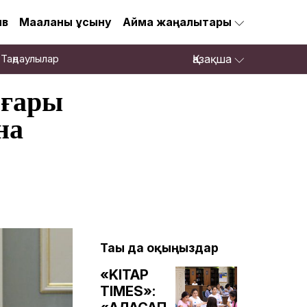
ив
Мақаланы ұсыну
Аймақ жаңалықтары
Таңдаулылар
Қазақша
оғары
на
Тағы да оқыңыздар
«KITAP
TIMES»: