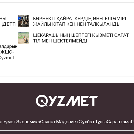
АНЫ
КӨРНЕКТІ ҚАЙРАТКЕРДІҢ ӨНЕГЕЛІ ӨМІРІ
ҢДЕТТІ
ЖАЙЛЫ КІТАП КЕҢІНЕН ТАЛҚЫЛАНДЫ
ң
ШЕКАРАШЫНЫҢ ШЕПТЕГІ ҚЫЗМЕТІ САҒАТ
ТІЛІМЕН ШЕКТЕЛМЕЙДІ
иалдарын
і ЖШС-
Kyzmet-
леумет
Экономика
Саясат
Мәдениет
Сұхбат
Тұлға
Сараптама
Р