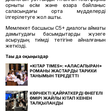
орнықты өсім және өзара байланыс
саласындағы ортақ мүдделерді
ілгерілетуге жол ашты.
Мемлекет басшысы С5+ диалогы аймақты
дамытудағы басымдықтарды жүзеге
асырудың тиімді тетігіне айналғанын
жеткізді.
Тағы да оқыңыздар
«KITAP TIMES»: «АЛАСАПЫРАН»
РОМАНЫ ЖАСТАРДЫҢ ТАРИХИ
ТАНЫМЫН ТЕРЕҢДЕТТІ
КӨРНЕКТІ ҚАЙРАТКЕРДІҢ ӨНЕГЕЛІ
ӨМІРІ ЖАЙЛЫ КІТАП КЕҢІНЕН
ТАЛҚЫЛАНДЫ