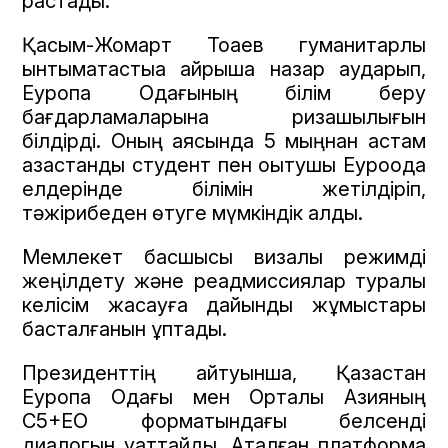
растады.
Қасым-Жомарт Тоқаев гуманитарлық
ынтымақтастыққа айрықша назар аударып,
Еуропа Одағының білім беру
бағдарламаларына ризашылығын
білдірді. Оның аясында 5 мыңнан астам
қазақстандық студент пен оқытушы Еуроодақ
елдерінде білімін жетілдіріп,
тәжірибеден өтуге мүмкіндік алды.
Мемлекет басшысы визалық режимді
жеңілдету және реадмиссиялар туралы
келісім жасауға дайындық жұмыстары
басталғанын құптады.
Президенттің айтуынша, Қазақстан
Еуропа Одағы мен Орталық Азияның
С5+ЕО форматындағы белсенді
диалогын қуаттайды. Аталған платформа