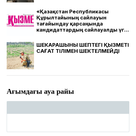
«Қазақстан Республикасы
Құрылтайының сайлауын
тағайындау қарсаңында
кандидаттардың сайлауалды үгіт
материалдарын Шымкент
қаласындағы «Қызмет» газеті
ШЕКАРАШЫНЫҢ ШЕПТЕГІ ҚЫЗМЕТІ
ЖШС-іне қарасты медиада
САҒАТ ТІЛІМЕН ШЕКТЕЛМЕЙДІ
«Қызмет» газеті , Kyzmet-
gazeti.kz сайтында жариялаудың
ПРАЙС-ПАРАҚШАСЫ
Ағымдағы ауа райы