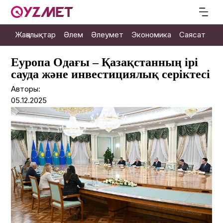
Жаңалықтар
Әлем
Әлеумет
Экономика
Саясат
М
Еуропа Одағы – Қазақстанның ірі
сауда және инвестициялық серіктесі
Авторы:
05.12.2025