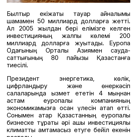
Былтыр екіжақты тауар айналымы
шамамен 50 миллиард долларға жетті.
Ал 2005 жылдан бері елімізге келген
инвестицияның жалпы көлемі 200
миллиард долларға жуықтады. Еуропа
Одағының Орталық Азиямен сауда-
саттығының 80 пайызы Қазақстанға
тиесілі.
Президент энергетика, көлік,
цифрландыру және өнеркәсіп
салаларында қызмет ететін 4 мыңнан
астам еуропалық компанияның
экономикамызға қосқан үлесін атап өтті.
Сонымен қатар Қазақстанның еуропалық
бизнеске тұрақты әрі ашық инвестициялық
климатты қамтамасыз етуге бейіл екенін