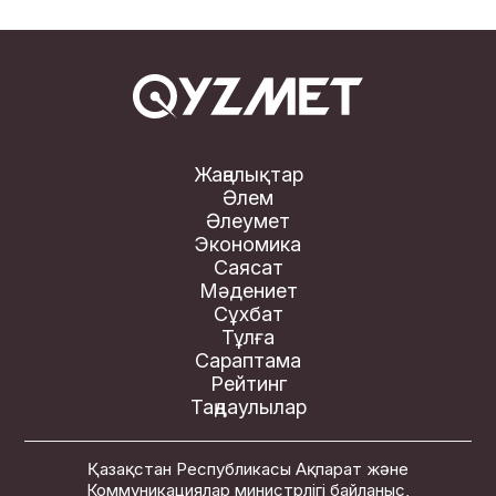
Жаңалықтар
Әлем
Әлеумет
Экономика
Саясат
Мәдениет
Сұхбат
Тұлға
Сараптама
Рейтинг
Таңдаулылар
Қазақстан Республикасы Ақпарат және
Коммуникациялар министрлігі байланыс,