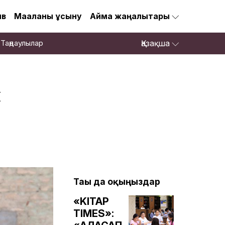
ив
Мақаланы ұсыну
Аймақ жаңалықтары
Таңдаулылар
Қазақша
й
Тағы да оқыңыздар
«KITAP
TIMES»: