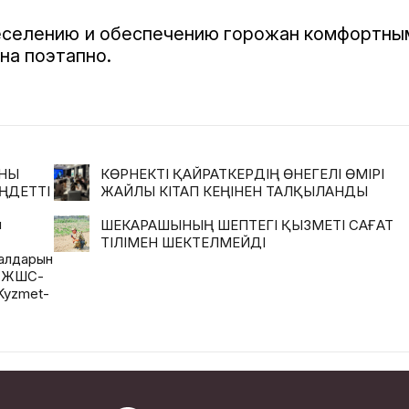
реселению и обеспечению горожан комфортны
на поэтапно.
АНЫ
КӨРНЕКТІ ҚАЙРАТКЕРДІҢ ӨНЕГЕЛІ ӨМІРІ
ҢДЕТТІ
ЖАЙЛЫ КІТАП КЕҢІНЕН ТАЛҚЫЛАНДЫ
ң
ШЕКАРАШЫНЫҢ ШЕПТЕГІ ҚЫЗМЕТІ САҒАТ
ТІЛІМЕН ШЕКТЕЛМЕЙДІ
иалдарын
і ЖШС-
Kyzmet-