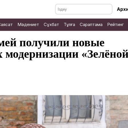
Арх
Саясат
Мәдениет
Сұхбат
Тұлға
Сараптама
Рейтинг
мей получили новые
х модернизации «Зелёно