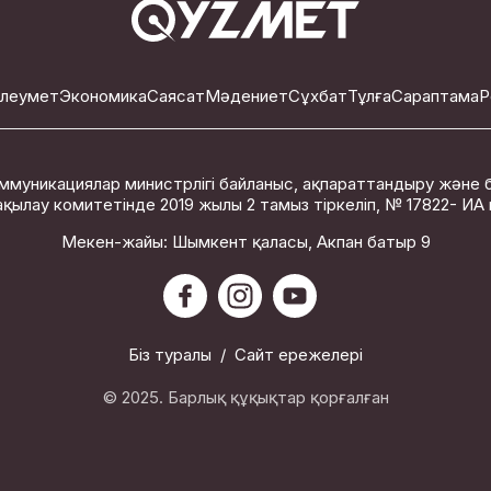
леумет
Экономика
Саясат
Мәдениет
Сұхбат
Тұлға
Сараптама
Р
ммуникациялар министрлігі байланыс, ақпараттандыру және 
қылау комитетінде 2019 жылы 2 тамыз тіркеліп, № 17822- ИА ку
Мекен-жайы: Шымкент қаласы, Акпан батыр 9
Біз туралы
/
Сайт ережелері
© 2025. Барлық құқықтар қорғалған