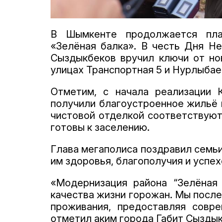
В Шымкенте продолжается план
«Зелёная балка». В честь Дня Не
Сыздыкбеков вручил ключи от но
улицах Транспортная 5 и Нурлыбае
Отметим, с начала реализации 
получили благоустроенное жильё 
чистовой отделкой соответствуют
готовы к заселению.
Глава мегаполиса поздравил семь
им здоровья, благополучия и успех
«Модернизация района “Зелёная
качества жизни горожан. Мы посл
проживания, предоставляя совр
отметил аким города Габит Сыздык