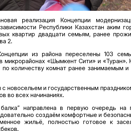
овая реализация Концепции модернизац
зависимости Республики Казахстан аким го
вых квартир двадцати семьям, ранее прож
ва 2.
Концепции из района переселены 103 сем
в микрорайонах «Шымкент Сити» и «Туран». 
 по количеству комнат ранее занимаемым и
и с новосельем и государственным празднико
ов во всех начинаниях.
 балка” направлена в первую очередь на
едовательно создаём комфортные и безопасн
еменное жильё, полностью готовое к зас
беков.