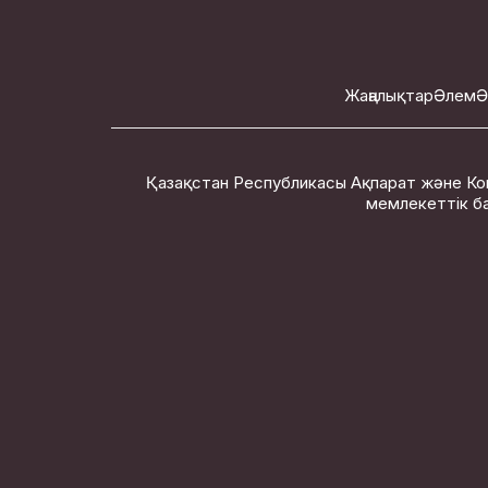
Жаңалықтар
Әлем
Ә
Қазақстан Республикасы Ақпарат және Ко
мемлекеттік ба