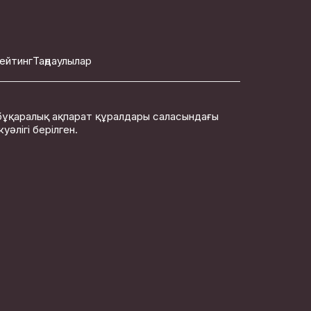
ейтинг
Таңдаулылар
бұқаралық ақпарат құралдары саласындағы
әлігі берілген.