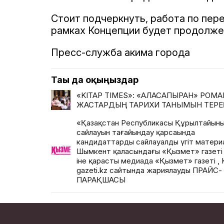
Стоит подчеркнуть, работа по пе
рамках Концепции будет продолже
Пресс-служба акима города
Тағы да оқыңыздар
«KITAP TIMES»: «АЛАСАПЫРАН» РОМ
ЖАСТАРДЫҢ ТАРИХИ ТАНЫМЫН ТЕРЕ
«Қазақстан Республикасы Құрылтайыны
сайлауын тағайындау қарсаңында
кандидаттардың сайлауалды үгіт матер
Шымкент қаласындағы «Қызмет» газет
іне қарасты медиада «Қызмет» газеті , 
gazeti.kz сайтында жариялаудың ПРАЙС-
ПАРАҚШАСЫ