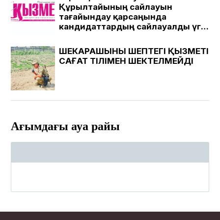
Құрылтайының сайлауын
тағайындау қарсаңында
кандидаттардың сайлауалды үгіт
материалдарын Шымкент
қаласындағы «Қызмет» газеті
ШЕКАРАШЫНЫҢ ШЕПТЕГІ ҚЫЗМЕТІ
ЖШС-іне қарасты медиада
САҒАТ ТІЛІМЕН ШЕКТЕЛМЕЙДІ
«Қызмет» газеті , Kyzmet-
gazeti.kz сайтында жариялаудың
ПРАЙС-ПАРАҚШАСЫ
Ағымдағы ауа райы