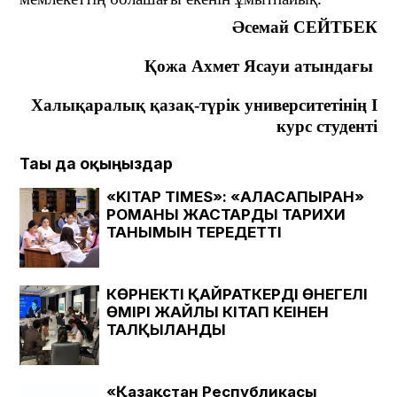
Әсемай
СЕЙТБЕК
Қожа Ахмет Ясауи атындағы
Халықаралық қазақ-түрік университеті
нің І
курс студенті
Тағы да оқыңыздар
«KITAP TIMES»: «АЛАСАПЫРАН»
РОМАНЫ ЖАСТАРДЫҢ ТАРИХИ
ТАНЫМЫН ТЕРЕҢДЕТТІ
КӨРНЕКТІ ҚАЙРАТКЕРДІҢ ӨНЕГЕЛІ
ӨМІРІ ЖАЙЛЫ КІТАП КЕҢІНЕН
ТАЛҚЫЛАНДЫ
«Қазақстан Республикасы