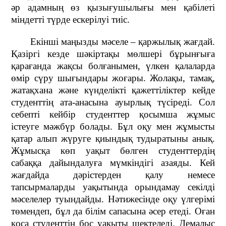
әр адамның өз қызығушылығы мен қабілеті
міндетті түрде ескерілуі тиіс.
Екінші маңызды мәселе – қаржылық жағдай.
Қазіргі кезде шәкіртақы мөлшері бұрынғыға
қарағанда жақсы болғанымен, үлкен қалаларда
өмір сүру шығындары жоғары. Жолақы, тамақ,
жатақхана және күнделікті қажеттіліктер кейде
студенттің ата-анасына ауырлық түсіреді. Сол
себепті кейбір студенттер қосымша жұмыс
істеуге мәжбүр болады. Бұл оқу мен жұмысты
қатар алып жүруге қиындық тудыратыны анық.
Жұмысқа көп уақыт бөлген студенттердің
сабаққа дайындалуға мүмкіндігі азаяды. Кей
жағдайда дәрістерден қалу немесе
тапсырмаларды уақытында орындамау секілді
мәселелер туындайды. Нәтижесінде оқу үлгерімі
төмендеп, бұл да білім сапасына әсер етеді. Оған
қоса студенттің бос уақыты шектеледі. Демалыс