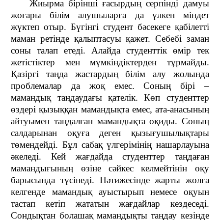
Жиырма бірінші ғасырдың серпінді дамуы
жоғары білім алушыларға да үлкен міндет
жүктеп отыр. Бүгінгі студент бәсекеге қабілетті
маман ретінде қалыптасуы қажет. Себебі заман
соны талап етеді. Алайда студенттік өмір тек
жетістіктер мен мүмкіндіктерден тұрмайды.
Қазіргі таңда жастардың білім алу жолында
проблемалар да жоқ емес. Соның бірі –
мамандық таңдаудағы қателік. Көп студенттер
өздері қызыққан мамандықта емес, ата-анасының
айтуымен таңдалған мамандықта оқиды. Соның
салдарынан оқуға деген қызығушылықтары
төмендейді. Бұл сабақ үлгерімінің нашарлауына
әкеледі. Кей жағдайда студенттер таңдаған
мамандығының өзіне сәйкес келмейтінін оқу
барысында түсінеді. Нәтижесінде жарты жолға
келгенде мамандық ауыстырып немесе оқуын
тастап кетіп жататын жағдайлар кездеседі.
Сондықтан болашақ мамандықты таңдау кезінде