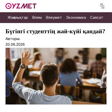
Жаңалықтар
Әлем
Әлеумет
Экономика
Саясат
М
Бүгінгі студенттің жай-күйі қандай?
Авторы:
20.06.2026