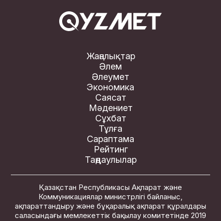
Жаңалықтар
Әлем
Әлеумет
Экономика
Саясат
Мәдениет
Сұхбат
Тұлға
Сараптама
Рейтинг
Таңдаулылар
Қазақстан Республикасы Ақпарат және
Коммуникациялар министрлігі байланыс,
ақпараттандыру және бұқаралық ақпарат құралдары
саласындағы мемлекеттік бақылау комитетінде 2019