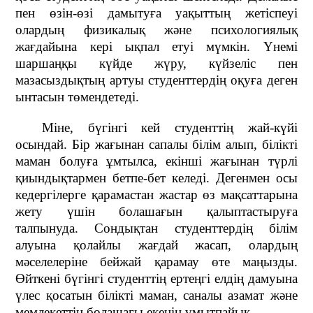
пен өзін-өзі дамытуға уақыттың жетіспеуі
олардың физикалық және психологиялық
жағдайына кері ықпал етуі мүмкін. Үнемі
шаршаңқы күйде жүру, күйзеліс пен
мазасыздықтың артуы студенттердің оқуға деген
ынтасын төмендетеді.
Міне, бүгінгі кей студенттің жай-күйі
осындай. Бір жағынан сапалы білім алып, білікті
маман болуға ұмтылса, екінші жағынан түрлі
қиындықтармен бетпе-бет келеді. Дегенмен осы
кедергілерге қарамастан жастар өз мақсаттарына
жету үшін болашағын қалыптастыруға
талпынуда. Сондықтан студенттердің білім
алуына қолайлы жағдай жасап, олардың
мәселелеріне бейжай қарамау өте маңызды.
Өйткені бүгінгі студенттің ертеңгі елдің дамуына
үлес қосатын білікті маман, саналы азамат және
мемлекеттің болашағы екенін ұмытпайық.