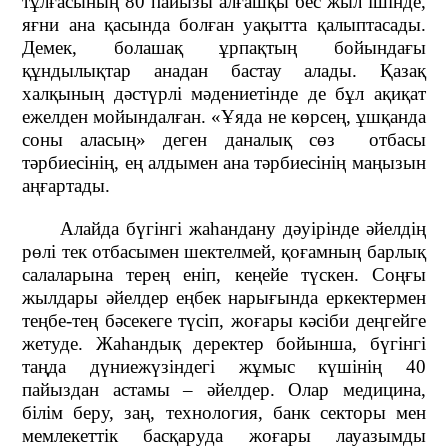
тұлғасының 80 пайызы алғашқы бес жыл ішінде,
яғни ана қасында болған уақытта қалыптасады.
Демек, болашақ ұрпақтың бойындағы
құндылықтар анадан бастау алады. Қазақ
халқының дәстүрлі мәдениетінде де бұл ақиқат
ежелден мойындалған. «Ұяда не көрсең, ұшқанда
соны аласың» деген даналық сөз
отбасы
тәрбиесінің, ең алдымен ана тәрбиесінің маңызын
аңғартады.
Алайда бүгінгі жаһандану дәуірінде әйелдің
рөлі тек отбасымен шектелмей, қоғамның барлық
салаларына терең еніп, кеңейе түскен. Соңғы
жылдары әйелдер еңбек нарығында еркектермен
теңбе-тең бәсекеге түсіп, жоғары кәсіби деңгейге
жетуде. Жаһандық деректер бойынша, бүгінгі
таңда дүниежүзіндегі жұмыс күшінің 40
пайыздан астамы – әйелдер. Олар медицина,
білім беру, заң, технология, банк секторы мен
мемлекеттік басқаруда жоғары лауазымды