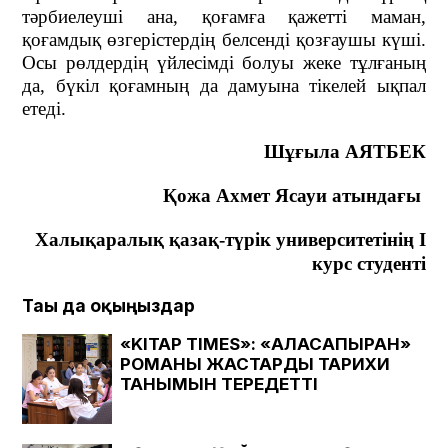
тәрбиелеуші ана, қоғамға қажетті маман,
қоғамдық өзгерістердің белсенді қозғаушы күші.
Осы рөлдердің үйлесімді болуы жеке тұлғаның
да, бүкіл қоғамның да дамуына тікелей ықпал
етеді.
Шұғыла АЯТБЕК
Қожа Ахмет Ясауи атындағы
Халықаралық қазақ-түрік университеті
нің І
курс студенті
Тағы да оқыңыздар
«KITAP TIMES»: «АЛАСАПЫРАН»
РОМАНЫ ЖАСТАРДЫҢ ТАРИХИ
ТАНЫМЫН ТЕРЕҢДЕТТІ