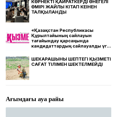
КӨРНЕКТІ ҚАЙРАТКЕРДІҢ ӨНЕГЕЛІ
ӨМІРІ ЖАЙЛЫ КІТАП КЕҢІНЕН
ТАЛҚЫЛАНДЫ
«Қазақстан Республикасы
Құрылтайының сайлауын
тағайындау қарсаңында
кандидаттардың сайлауалды үгіт
материалдарын Шымкент
қаласындағы «Қызмет» газеті
ШЕКАРАШЫНЫҢ ШЕПТЕГІ ҚЫЗМЕТІ
ЖШС-іне қарасты медиада
САҒАТ ТІЛІМЕН ШЕКТЕЛМЕЙДІ
«Қызмет» газеті , Kyzmet-
gazeti.kz сайтында жариялаудың
ПРАЙС-ПАРАҚШАСЫ
Ағымдағы ауа райы