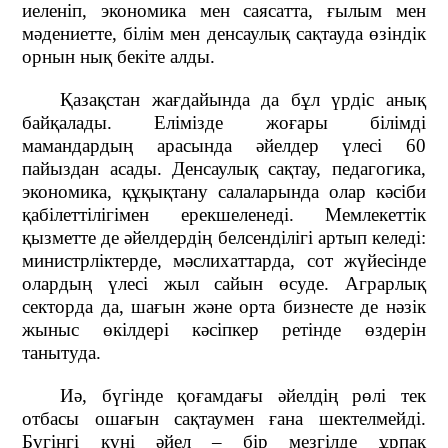
иеленіп, экономика мен саясатта, ғылым мен
мәдениетте, білім мен денсаулық сақтауда өзіндік
орнын нық бекіте алды.
Қазақстан жағдайында да бұл үрдіс анық
байқалады. Елімізде жоғары білімді
мамандардың арасында әйелдер үлесі 60
пайыздан асады. Денсаулық сақтау, педагогика,
экономика, құқықтану салаларында олар кәсіби
қабілеттілігімен ерекшеленеді. Мемлекеттік
қызметте де әйелдердің белсенділігі артып келеді:
министрліктерде, мәслихаттарда, сот жүйесінде
олардың үлесі жыл сайын өсуде. Аграрлық
секторда да, шағын және орта бизнесте де нәзік
жыныс өкілдері кәсіпкер ретінде өздерін
танытуда.
Иә, бүгінде қоғамдағы әйелдің рөлі тек
отбасы ошағын сақтаумен ғана шектелмейді.
Бүгінгі күні әйел – бір мезгілде ұрпақ