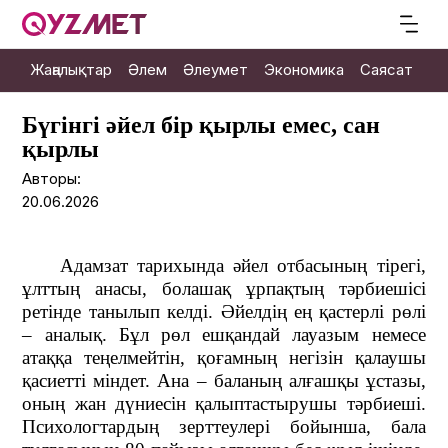
Жаңалықтар
Әлем
Әлеумет
Экономика
Саясат
М
Бүгінгі әйел бір қырлы емес, сан
қырлы
Авторы:
20.06.2026
Адамзат тарихында әйел отбасының тірегі,
ұлттың анасы, болашақ ұрпақтың тәрбиешісі
ретінде танылып келді. Әйелдің ең қастерлі рөлі
– аналық. Бұл рөл ешқандай лауазым немесе
атаққа теңелмейтін, қоғамның негізін қалаушы
қасиетті міндет. Ана – баланың алғашқы ұстазы,
оның жан дүниесін қалыптастырушы тәрбиеші.
Психологтардың зерттеулері бойынша, бала