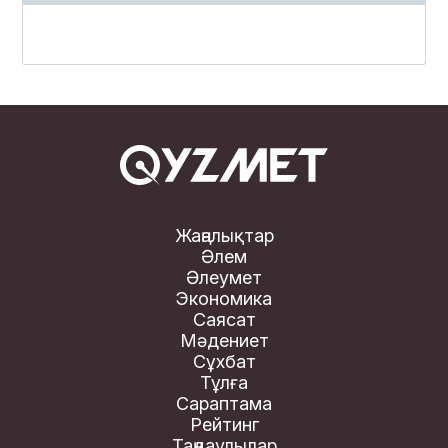
Жаңалықтар
Әлем
Әлеумет
Экономика
Саясат
Мәдениет
Сұхбат
Тұлға
Сараптама
Рейтинг
Таңдаулылар