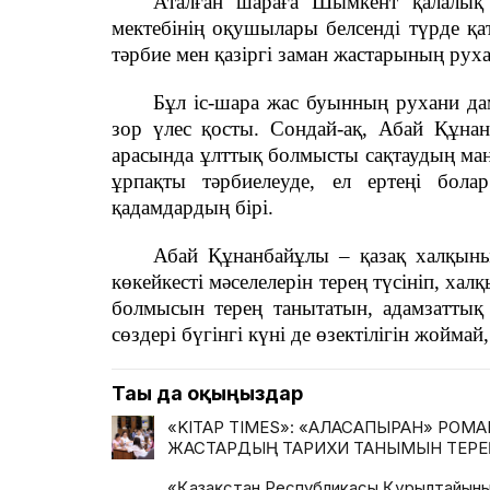
Аталған шараға Шымкент қалалық 
мектебінің оқушылары белсенді түрде қ
тәрбие мен қазіргі заман жастарының рухани
Бұл іс-шара жас буынның рухани да
зор үлес қосты. Сондай-ақ, Абай Құна
арасында ұлттық болмысты сақтаудың маң
ұрпақты тәрбиелеуде, ел ертеңі бол
қадамдардың бірі.
Абай Құнанбайұлы – қазақ халқын
көкейкесті мәселелерін терең түсініп, х
болмысын терең танытатын, адамзаттық
сөздері бүгінгі күні де өзектілігін жоймай
Тағы да оқыңыздар
«KITAP TIMES»: «АЛАСАПЫРАН» РОМ
ЖАСТАРДЫҢ ТАРИХИ ТАНЫМЫН ТЕРЕ
«Қазақстан Республикасы Құрылтайыны