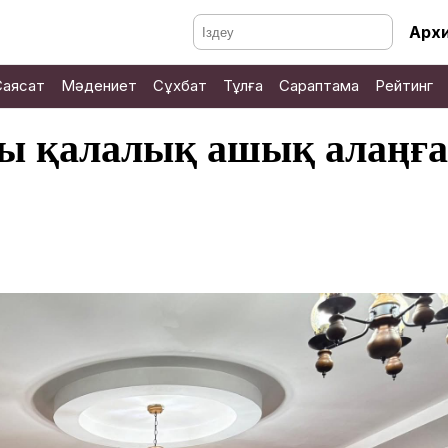
Арх
Саясат
Мәдениет
Сұхбат
Тұлға
Сараптама
Рейтинг
ы қалалық ашық алаңға