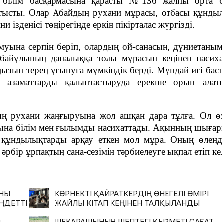
білім басқармасына қарасты №136 жалпы орта бі
атысты. Олар Абайдың рухани мұрасы, отбасы құнды
 ізденісі төңірегінде еркін пікірталас жүргізді.
муына серпін беріп, олардың ой-санасын, дүниетаны
нбайұлының даналыққа толы мұрасын кеңінен насиха
ызын терең ұғынуға мүмкіндік берді. Мұндай игі баст
ар азаматтарды қалыптастыруда ерекше орын ала
ың рухани жаңғыруына жол ашқан дара тұлға. Ол ө
алқына білім мен ғылымды насихаттады. Ақынның шыға
 құндылықтарды арқау еткен мол мұра. Оның өлеңд
, әрбір ұрпақтың сана-сезімін тәрбиелеуге ықпал етіп ке
АНЫ
КӨРНЕКТІ ҚАЙРАТКЕРДІҢ ӨНЕГЕЛІ ӨМІРІ
ҢДЕТТІ
ЖАЙЛЫ КІТАП КЕҢІНЕН ТАЛҚЫЛАНДЫ
ң
ШЕКАРАШЫНЫҢ ШЕПТЕГІ ҚЫЗМЕТІ САҒАТ