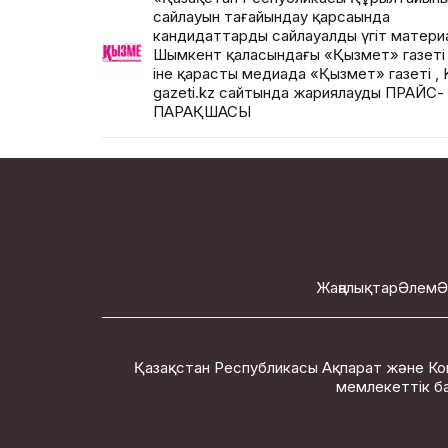
сайлауын тағайындау қарсаңында
кандидаттардың сайлауалды үгіт матер
Шымкент қаласындағы «Қызмет» газет
іне қарасты медиада «Қызмет» газеті , 
gazeti.kz сайтында жариялаудың ПРАЙС-
ПАРАҚШАСЫ
Жаңалықтар
Әлем
Ә
Қазақстан Республикасы Ақпарат және Ко
мемлекеттік ба