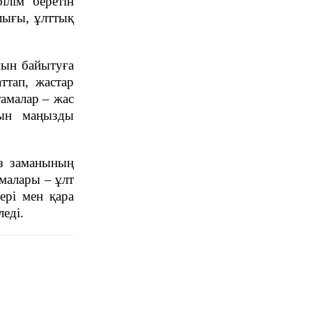
лім беретін
ПРАЙС-
лығы, ұлттық
ПАРАҚША
СЫ
мын байытуға
ттап, жастар
амалар – жас
тын маңызды
з заманының
рмалары – ұлт
ері мен қара
леді.