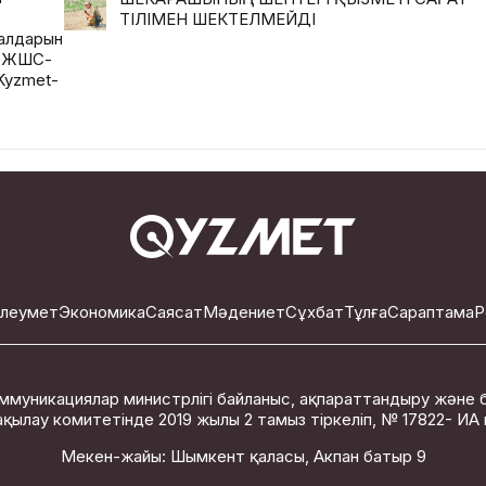
ТІЛІМЕН ШЕКТЕЛМЕЙДІ
иалдарын
і ЖШС-
Kyzmet-
леумет
Экономика
Саясат
Мәдениет
Сұхбат
Тұлға
Сараптама
Р
ммуникациялар министрлігі байланыс, ақпараттандыру және 
қылау комитетінде 2019 жылы 2 тамыз тіркеліп, № 17822- ИА ку
Мекен-жайы: Шымкент қаласы, Акпан батыр 9