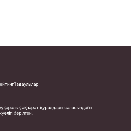
ейтинг
Таңдаулылар
бұқаралық ақпарат құралдары саласындағы
әлігі берілген.