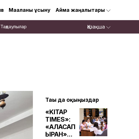
ив
Мақаланы ұсыну
Аймақ жаңалықтары
Таңдаулылар
Қазақша
Тағы да оқыңыздар
«KITAP
TIMES»:
«АЛАСАП
ЫРАН»