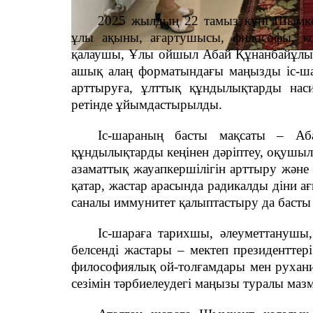
2025 жылдың 22 тамыз күні Шымкен
ұлы ақыны, ағартушысы, философы, ком
қалаушы, Ұлы ойшыл Абай Құнанбайұлын
ашық алаң форматындағы маңызды іс-шар
арттыруға, ұлттық құндылықтарды наси
ретінде ұйымдастырылды.
Іс-шараның басты мақсаты – Аб
құндылықтарды кеңінен дәріптеу, оқушыл
азаматтық жауапкершілігін арттыру жән
қатар, жастар арасында радикалды діни 
саналы иммунитет қалыптастыру да басты
Іс-шараға тарихшы, әлеуметтанушы,
белсенді жастары – мектеп президенттер
философиялық ой-толғамдары мен рухани 
сезімін тәрбиелеудегі маңызы туралы маз